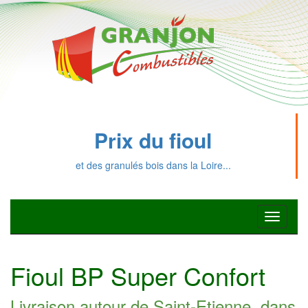
Prix du fioul
et des granulés bois dans la Loire...
Toggle
navigati
Fioul BP Super Confort
Livraison autour de Saint-Etienne, dans